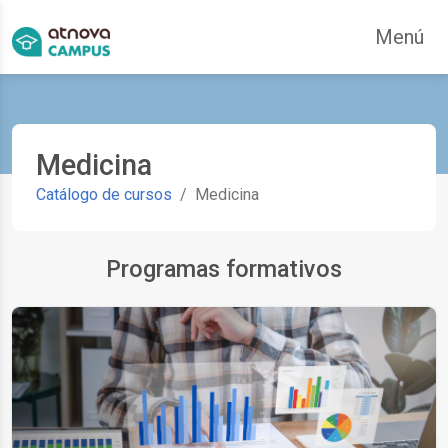
Saltar navegación. Ir directamente al contenido principal
Menú
ar
Medicina
Catálogo de cursos
Medicina
Programas formativos